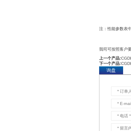
CSZ系列船用水力驱动驱
气风机是一种便携式，运
用消防水作动力的防爆风
机。它与电器系统完全分
开，具有最高防爆等级，可直接驱除
注：性能参数表
或输送易燃、易爆的混合性气体或蒸
汽及有毒、有害的危险性气体。是船
舶、舰船消防系...
我司可按照客户
FAX系列船用防爆轴流通
上一个产品:
CG
风机（以下简称“防爆通风
下一个产品:
CG
机”）是按照
GB11800《舰船用防爆轴
询盘
流通风机》、GB3836.1－2000《爆
炸性环境用防爆电气设备》中的1通用
要求、GB3836.2－2000《爆...