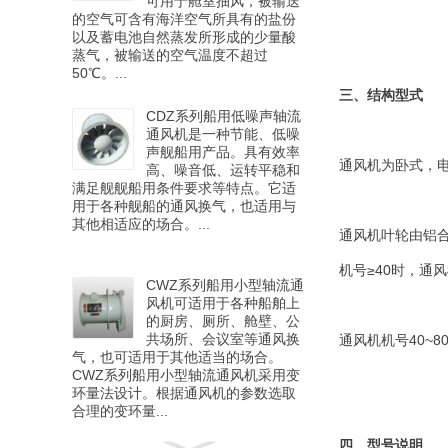
可用于舱室抽风，被输送
的空气可含有海洋空气所具有的盐份
以及蓄电池自然蒸发所形成的少量酸
蒸气，被输送的空气温度不超过
50℃。...
三、结构型式
CDZ系列船用低噪声轴流
通风机是一种节能、低噪
声舰船用产品。具有效率
通风机为卧式，
高、噪音低、运转平稳和
满足舰舰船用条件要求等特点。它适
用于各种舰船的通风换气，也适用与
其他相适应的场合。...
通风机叶轮由铝
机号≥40时，通
CWZ系列船用小型轴流通
风机可适用于各种船舶上
的厨房、厕所、舱壁、公
共场所、会议室等通风换
通风机机号40~80
气，也可适用于其他适当的场合。
CWZ系列船用小型轴流通风机采用变
环量法设计。根据通风机的参数选取
合理的变环量...
四、型号说明