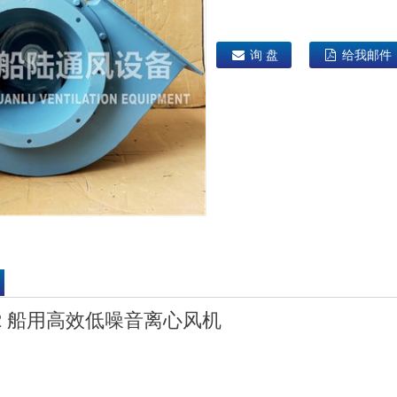
询 盘
给我邮件
5-2 船用高效低噪音离心风机