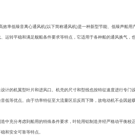
2 船用高效率低噪音离心通风机(以下简称通风机)是一种新型节能、低噪声船
载、运转平稳和满足舰船条件要求等特点，它适用于各种船的通风换气，
殊设计的机翼型叶片和进风口。机壳的尺寸和型线也按特征速度进行专门
噪音低等优点。由于功率特征至大流量区后反而下降，故电动机不会因超载
制造中充分考虑到船用的特殊条件要求，叶轮用铝制造并经严格动平衡校
平稳和安全可靠等特点。