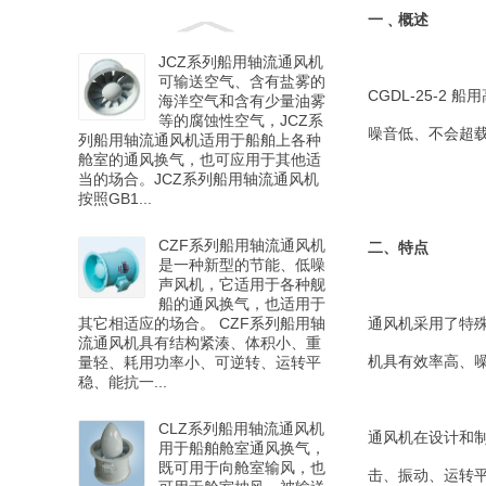
一﹑概述
JCZ系列船用轴流通风机
可输送空气、含有盐雾的
CGDL-25-
海洋空气和含有少量油雾
等的腐蚀性空气，JCZ系
噪音低、不会超
列船用轴流通风机适用于船舶上各种
舱室的通风换气，也可应用于其他适
当的场合。JCZ系列船用轴流通风机
按照GB1...
CZF系列船用轴流通风机
二、特点
是一种新型的节能、低噪
声风机，它适用于各种舰
船的通风换气，也适用于
其它相适应的场合。 CZF系列船用轴
通风机采用了特
流通风机具有结构紧湊、体积小、重
机具有效率高、
量轻、耗用功率小、可逆转、运转平
稳、能抗一...
CLZ系列船用轴流通风机
通风机在设计和
用于船舶舱室通风换气，
既可用于向舱室输风，也
击、振动、运转