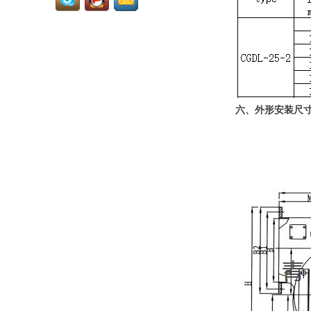
场合。FA系列船用轴流通风机按照
GB1186...
CQ系列船用离心通风机
（以下简称通风机）可输
送空气，含有盐雾的海洋
空气和含有油雾等腐蚀性
空气，通风机适用于船舶上各种舱室
的通风换气、锅炉通风，也可适用于
六、外形安装尺
其他适当的场合。...
CWL系列船用小型离心通
风机可输送空气，含有盐
雾的海洋空气和含有油雾
等腐蚀性空气。 本型风机
适用于军船与民船上的厨房、厕所、
舱壁、公共场所。 CWL型船用小型离
心通风机如配用防爆电机，既可输送
易燃...
CGDL系列船用高效率低
噪音离心通风机(以下简称
通风机)是一种新型节能、