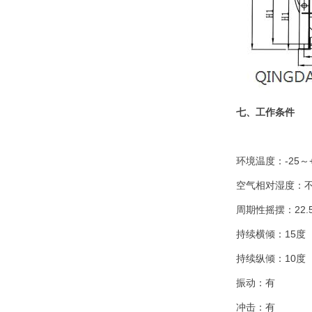
低噪声船用产品。通风机
通过专门设计和加工，具有效率高
（>80%）、噪音低、不会超载、运转
平稳和满足舰船条件要求等特点，它
适用于各...
CBZ系列船用防爆轴流通
风机（以下简称“防爆通风
机”）是按照
七、工作条件
GB11800《舰船用防爆轴
流通风机》、GB3836.1－2000《爆
炸性环境用防爆电气设备》中的1通用
环境温度：-25～
要求、GB3836.2－2000《爆...
空气相对湿度：不
CBZT系列船用防爆轴流
周期性摇摆：22.5
通风机（以下简称“防爆通
风机”）是按照
持续横倾：15度
GB11800《舰船用防爆轴
流通风机》、GB3836.1－2000《爆
持续纵倾：10度
炸性环境用防爆电气设备》中的1通用
要求、GB3836.2－2000《...
振动：有
冲击：有