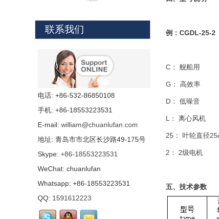
CZT系列舰船用低噪声轴
流通风机可输送空气、含
有盐雾的海洋空气和含有
联系我们
少量油雾等的腐蚀性空
例：CGDL-25-2
气，CZT系列舰船用低噪声轴流通风
机适用于船舶上各种舱室的通风换
气，也可应用于其他适当的场合。
CZT系列舰船用低...
C： 舰船用
G： 高效率
JCL(CLQ)系列船用离心
通风机（以下简称通风
电话: +86-532-86850108
D： 低噪音
机）可输送空气，含有盐
手机: +86-18553223531
雾的海洋空气和含有油雾
L： 离心风机
等腐蚀性空气，通风机适用于船舶上
E-mail:
william@chuanlufan.com
各种舱室的通风换气、锅炉通风，也
25： 叶轮直径25
可适用于其他适当的场合。...
地址: 青岛市市北区长沙路49-175号
2： 2级电机
Skype:
+86-18553223531
FA系列船用轴流通风机可
WeChat: chuanlufan
输送空气、含有盐雾的海
Whatsapp: +86-18553223531
洋空气和含有少量油雾等
五、技术参数
的腐蚀性空气，FA系列船
QQ:
1591612223
用轴流通风机适用于船舶上各种舱室
的通风换气，也可应用于其他适当的