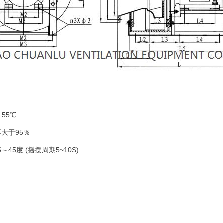
+55℃
大于95％
～45度 (摇摆周期5~10S)